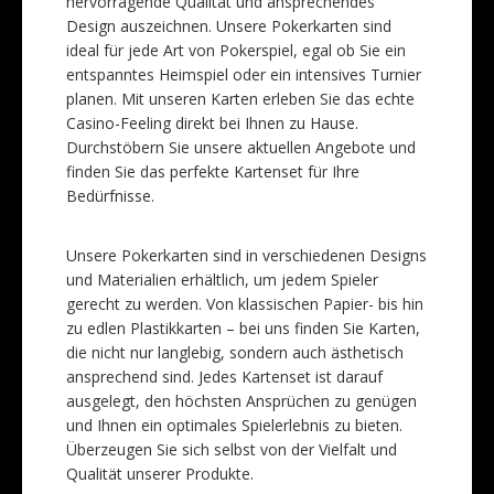
hervorragende Qualität und ansprechendes
Design auszeichnen. Unsere Pokerkarten sind
ideal für jede Art von Pokerspiel, egal ob Sie ein
entspanntes Heimspiel oder ein intensives Turnier
planen. Mit unseren Karten erleben Sie das echte
Casino-Feeling direkt bei Ihnen zu Hause.
Durchstöbern Sie unsere aktuellen Angebote und
finden Sie das perfekte Kartenset für Ihre
Bedürfnisse.
Unsere Pokerkarten sind in verschiedenen Designs
und Materialien erhältlich, um jedem Spieler
gerecht zu werden. Von klassischen Papier- bis hin
zu edlen Plastikkarten – bei uns finden Sie Karten,
die nicht nur langlebig, sondern auch ästhetisch
ansprechend sind. Jedes Kartenset ist darauf
ausgelegt, den höchsten Ansprüchen zu genügen
und Ihnen ein optimales Spielerlebnis zu bieten.
Überzeugen Sie sich selbst von der Vielfalt und
Qualität unserer Produkte.