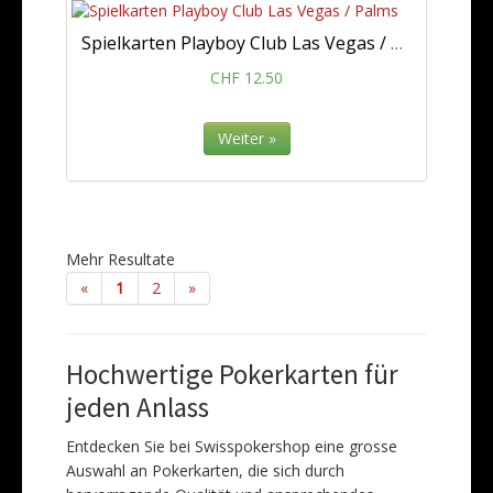
Spielkarten Playboy Club Las Vegas / Palms
CHF 12.50
Weiter »
Mehr Resultate
«
1
2
»
Hochwertige Pokerkarten für
jeden Anlass
Entdecken Sie bei Swisspokershop eine grosse
Auswahl an Pokerkarten, die sich durch