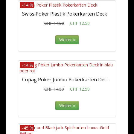
-14 %
Swiss Poker Plastik Pokerkarten Deck
CHF 14.50
CHF 12.50
Weiter »
-14 %
Copag Poker Jumbo Pokerkarten Deck in blau oder rot
CHF 14.50
CHF 12.50
Weiter »
-45 %