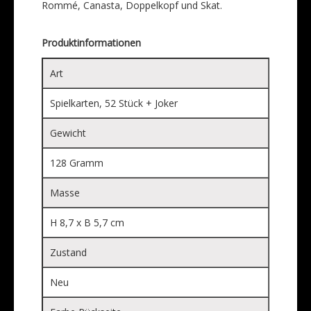
Rommé, Canasta, Doppelkopf und Skat.
Produktinformationen
Art
Spielkarten, 52 Stück + Joker
Gewicht
128 Gramm
Masse
H 8,7 x B 5,7 cm
Zustand
Neu