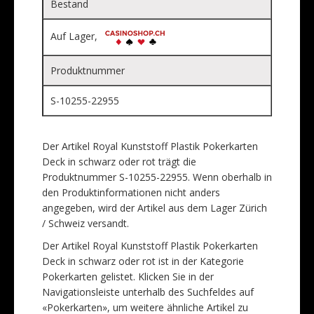
Bestand
Auf Lager,
Produktnummer
S-10255-22955
Der Artikel Royal Kunststoff Plastik Pokerkarten
Deck in schwarz oder rot trägt die
Produktnummer S-10255-22955. Wenn oberhalb in
den Produktinformationen nicht anders
angegeben, wird der Artikel aus dem Lager Zürich
/ Schweiz versandt.
Der Artikel Royal Kunststoff Plastik Pokerkarten
Deck in schwarz oder rot ist in der Kategorie
Pokerkarten gelistet. Klicken Sie in der
Navigationsleiste unterhalb des Suchfeldes auf
«Pokerkarten», um weitere ähnliche Artikel zu