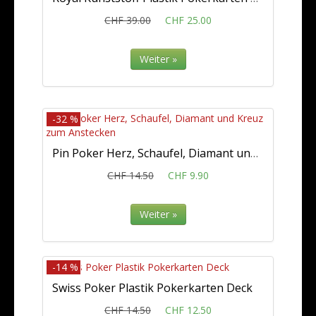
CHF 39.00
CHF 25.00
Weiter »
-32 %
Pin Poker Herz, Schaufel, Diamant und Kreuz zum Anstecken
CHF 14.50
CHF 9.90
Weiter »
-14 %
Swiss Poker Plastik Pokerkarten Deck
CHF 14.50
CHF 12.50