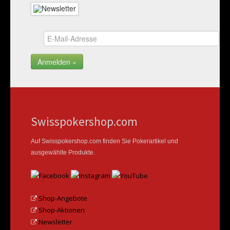
Swisspokershop.com
Auf Swisspokershop.com finden Sie Pokerartikel und
ausgewählte Produkte.
Shop-Angebote
Shop-Aktionen
Newsletter