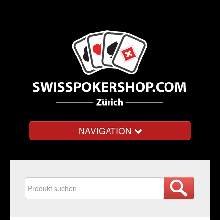
NAVIGATION