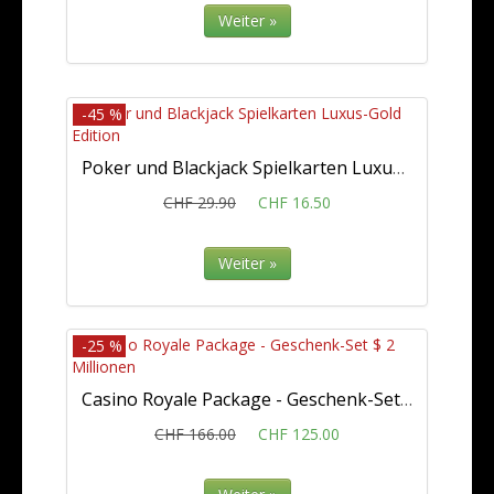
Weiter »
-45 %
Poker und Blackjack Spielkarten Luxus-Gold Edition
CHF 29.90
CHF 16.50
Weiter »
-25 %
Casino Royale Package - Geschenk-Set $ 2 Millionen
CHF 166.00
CHF 125.00