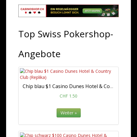
Top Swiss Pokershop-
Angebote
Chip blau $1 Casino Dunes Hotel & Country Club (Replika)
CHF 1.50
Weiter »