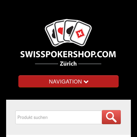
NAVIGATION