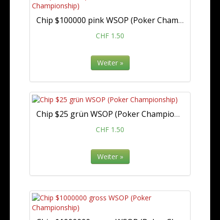
Chip $100000 pink WSOP (Poker Championship)
CHF 1.50
Weiter »
Chip $25 grün WSOP (Poker Championship)
CHF 1.50
Weiter »