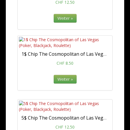
CHF 12.50
Weiter »
1$ Chip The Cosmopolitan of Las Vegas (Poker, Blackjack, Roulette)
CHF 8.50
Weiter »
5$ Chip The Cosmopolitan of Las Vegas (Poker, Blackjack, Roulette)
CHF 12.50