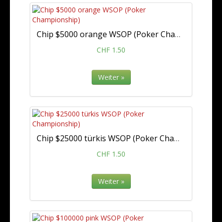
Chip $5000 orange WSOP (Poker Championship)
CHF 1.50
Weiter »
Chip $25000 türkis WSOP (Poker Championship)
CHF 1.50
Weiter »