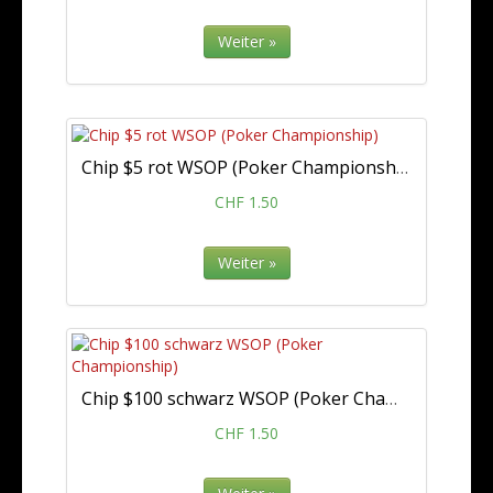
Weiter »
Chip $5 rot WSOP (Poker Championship)
CHF 1.50
Weiter »
Chip $100 schwarz WSOP (Poker Championship)
CHF 1.50