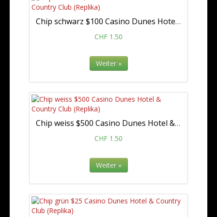
Chip schwarz $100 Casino Dunes Hotel & Country Club (Replika)
CHF 1.50
Weiter »
Chip weiss $500 Casino Dunes Hotel & Country Club (Replika)
CHF 1.50
Weiter »