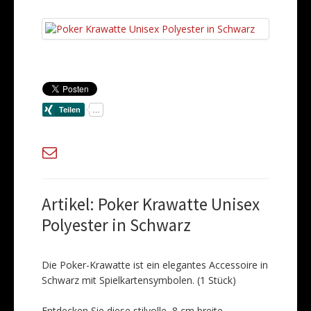
Artikel: Poker Krawatte Unisex
Polyester in Schwarz
Die Poker-Krawatte ist ein elegantes Accessoire in
Schwarz mit Spielkartensymbolen. (1 Stück)
Entdecken Sie diese stilvolle, 8 cm breite,