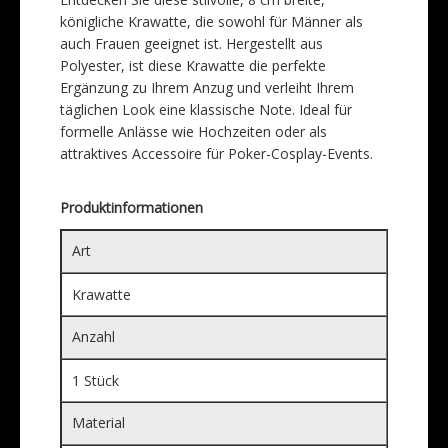
königliche Krawatte, die sowohl für Männer als
auch Frauen geeignet ist. Hergestellt aus
Polyester, ist diese Krawatte die perfekte
Ergänzung zu Ihrem Anzug und verleiht Ihrem
täglichen Look eine klassische Note. Ideal für
formelle Anlässe wie Hochzeiten oder als
attraktives Accessoire für Poker-Cosplay-Events.
Produktinformationen
Art
Krawatte
Anzahl
1 Stück
Material