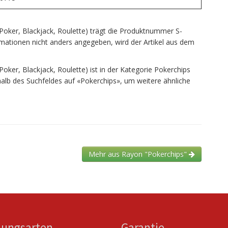
Poker, Blackjack, Roulette) trägt die Produktnummer S-
ationen nicht anders angegeben, wird der Artikel aus dem
oker, Blackjack, Roulette) ist in der Kategorie Pokerchips
erhalb des Suchfeldes auf «Pokerchips», um weitere ähnliche
Mehr aus Rayon "Pokerchips"
lungsarten
Garantie