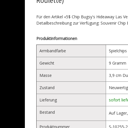
Roulette)
Für den Artikel «5$ Chip Bugsy's Hideaway Las Ve
Detailbeschreibung zur Verfügung: Souvenir Chip
Produktinformationen
Armbandfarbe
Spielchips
Gewicht
9 Gramm
Masse
3,9 cm D
Zustand
Neuwertig,
Lieferung
sofort lie
Bestand
Auf Lager
Produktnummer
S-10255-