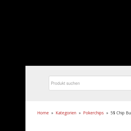
Home
»
Kategorien
»
Pokerchips
»
5$ Chip Bu