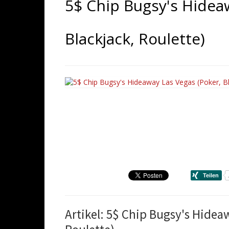
5$ Chip Bugsy's Hidea
Blackjack, Roulette)
Artikel: 5$ Chip Bugsy's Hideaw