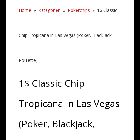
Home
»
Kategorien
»
Pokerchips
»
1$ Classic
Chip Tropicana in Las Vegas (Poker, Blackjack,
Roulette)
1$ Classic Chip
Tropicana in Las Vegas
(Poker, Blackjack,