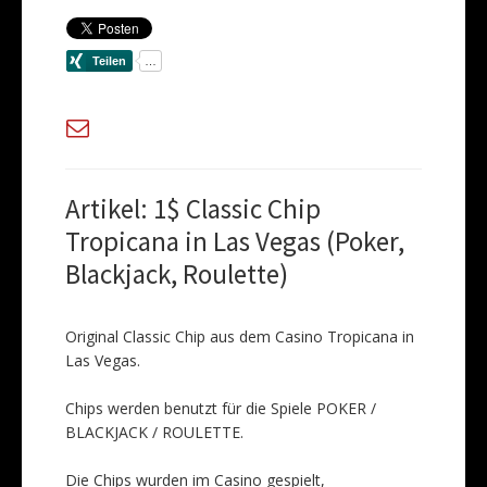
Artikel: 1$ Classic Chip
Tropicana in Las Vegas (Poker,
Blackjack, Roulette)
Original Classic Chip aus dem Casino Tropicana in
Las Vegas.
Chips werden benutzt für die Spiele POKER /
BLACKJACK / ROULETTE.
Die Chips wurden im Casino gespielt,