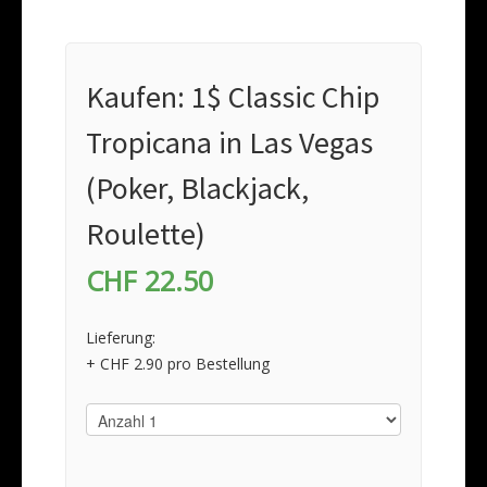
Kaufen: 1$ Classic Chip
Tropicana in Las Vegas
(Poker, Blackjack,
Roulette)
CHF 22.50
Lieferung:
+ CHF 2.90 pro Bestellung