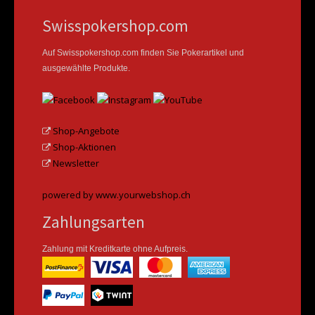
Swisspokershop.com
Auf Swisspokershop.com finden Sie Pokerartikel und
ausgewählte Produkte.
Shop-Angebote
Shop-Aktionen
Newsletter
powered by www.yourwebshop.ch
Zahlungsarten
Zahlung mit Kreditkarte ohne Aufpreis.