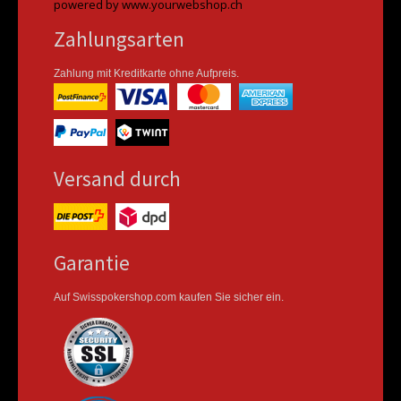
powered by www.yourwebshop.ch
Zahlungsarten
Zahlung mit Kreditkarte ohne Aufpreis.
Versand durch
Garantie
Auf Swisspokershop.com kaufen Sie sicher ein.