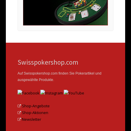
Swisspokershop.com
Auf Swisspokershop.com finden Sie Pokerartikel und
ausgewählte Produkte.
Shop-Angebote
Shop-Aktionen
Newsletter