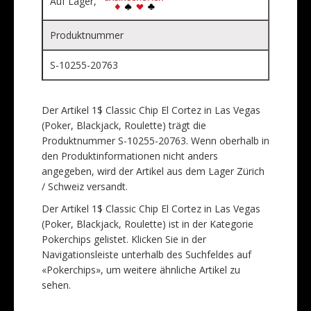
Auf Lager,
Produktnummer
S-10255-20763
Der Artikel 1$ Classic Chip El Cortez in Las Vegas
(Poker, Blackjack, Roulette) trägt die
Produktnummer S-10255-20763. Wenn oberhalb in
den Produktinformationen nicht anders
angegeben, wird der Artikel aus dem Lager Zürich
/ Schweiz versandt.
Der Artikel 1$ Classic Chip El Cortez in Las Vegas
(Poker, Blackjack, Roulette) ist in der Kategorie
Pokerchips gelistet. Klicken Sie in der
Navigationsleiste unterhalb des Suchfeldes auf
«Pokerchips», um weitere ähnliche Artikel zu
sehen.