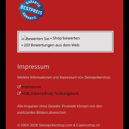
» Shop bewerten
» 203 Bewertungen aus dem Web
Impressum
Weitere Informationen und Impressum von Swisspokershop.
Impressum
AGB, Datenschutz, Nutzungsbed.
Alle Angaben ohne Gewähr. Produkte können von den
publizierten Bildern abweichen.
© 2004-2026 Swisspokershop.com & Casinoshop.ch