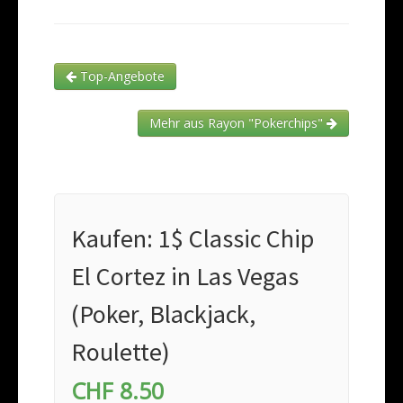
Top-Angebote
Mehr aus Rayon "Pokerchips"
Kaufen: 1$ Classic Chip
El Cortez in Las Vegas
(Poker, Blackjack,
Roulette)
CHF 8.50